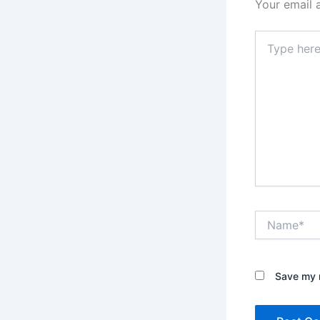
Your email 
Type
here..
Name*
Save my n