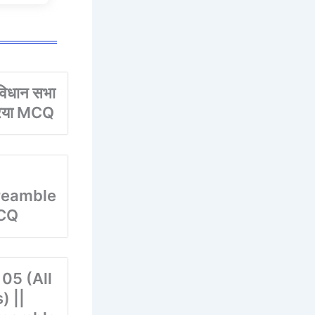
िधान सभा
्रिया MCQ
/Preamble
MCQ
05 (All
) ||