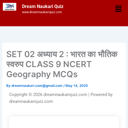
Skip
Men
Dream Naukari Quiz
to
www.dreamnaukariquiz.com
content
SET 02 अध्याय 2 : भारत का भौतिक
स्वरुप CLASS 9 NCERT
Geography MCQs
By
dreamnaukari.com@gmail.com
/
May 14, 2025
Copyright © 2026 dreamnaukariquiz.com | Powered by
dreamnaukariquiz.com