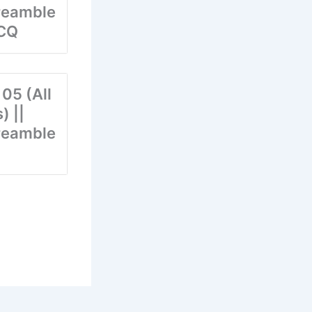
/Preamble
MCQ
05 (All
) ||
/Preamble