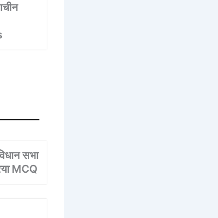
ाचीन
s
िधान सभा
्रिया MCQ