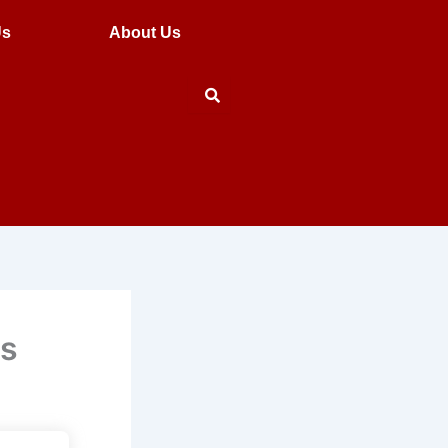
Us
About Us
ns