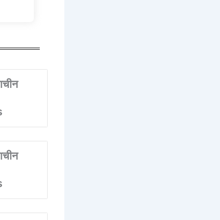
ाचीन
s
ाचीन
s