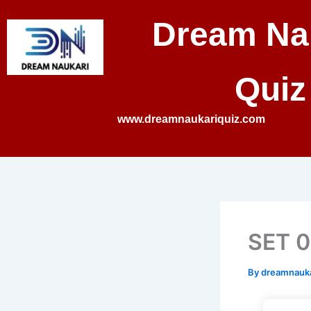
Skip
Dream Na
to
content
Quiz
www.dreamnaukariquiz.com
SET 01
By
dreamnauk