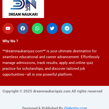
Y
F
W
T
T
o
a
h
w
e
u
c
a
i
l
t
e
t
t
e
Why We ?
u
b
s
t
g
b
o
a
e
r
**dreamnaukariquiz.com** is your ultimate destination for
e
o
p
r
a
k
p
m
seamless educational and career advancement. Effortlessly
manage admissions, track results, apply and online quiz
practice for scholarships, and discover tailored job
opportunities—all in one powerful platform.
Copyright © 2025 dreamnaukariquiz.com All rights reserved
Designed & Published By
Glabotrix.com