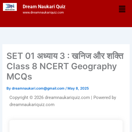
Skip
Men
Dream Naukari Quiz
to
www.dreamnaukariquiz.com
content
SET 01 अध्याय 3 : खनिज और शक्ति
Class 8 NCERT Geography
MCQs
By
dreamnaukari.com@gmail.com
/
May 8, 2025
Copyright © 2026 dreamnaukariquiz.com | Powered by
dreamnaukariquiz.com